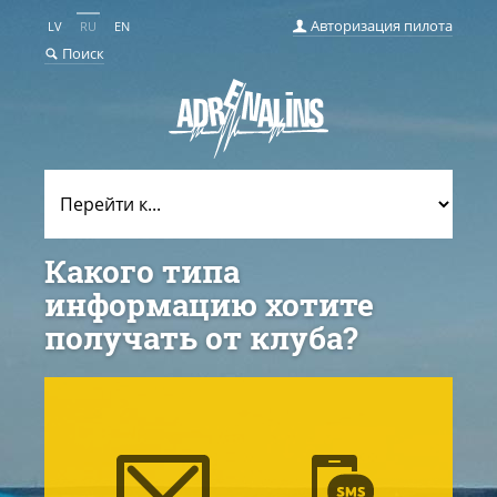
Авторизация пилота
LV
RU
EN
Поиск
Какого типа
информацию хотите
получать от клуба?