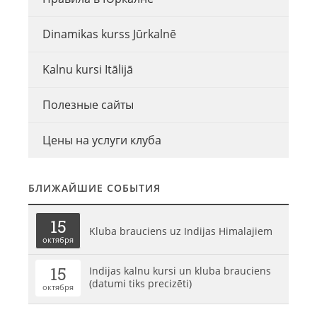
Dinamikas kurss Jūrkalnē
Kalnu kursi Itālijā
Полезные сайты
Цены на услуги клуба
БЛИЖАЙШИЕ СОБЫТИЯ
15
Kluba brauciens uz Indijas Himalajiem
октября
15
Indijas kalnu kursi un kluba brauciens
(datumi tiks precizēti)
октября