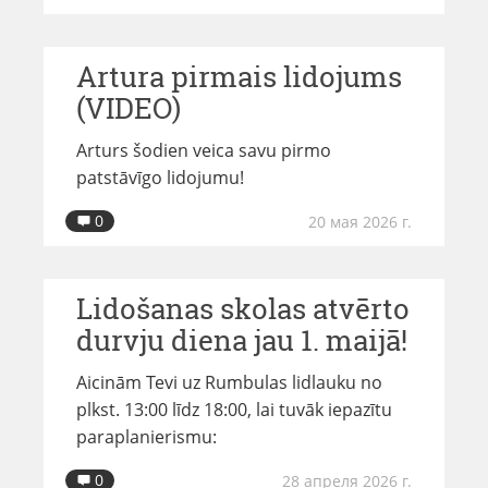
Artura pirmais lidojums
(VIDEO)
Arturs šodien veica savu pirmo
patstāvīgo lidojumu!
0
20 мая 2026 г.
Lidošanas skolas atvērto
durvju diena jau 1. maijā!
Aicinām Tevi uz Rumbulas lidlauku no
plkst. 13:00 līdz 18:00, lai tuvāk iepazītu
paraplanierismu:
0
28 апреля 2026 г.