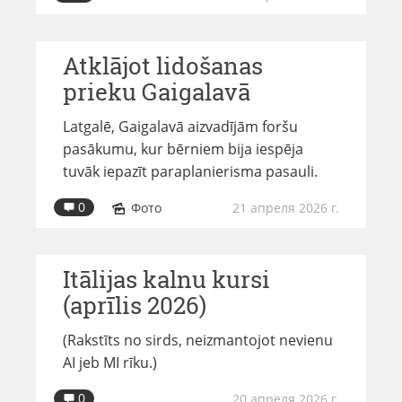
Atklājot lidošanas
prieku Gaigalavā
Latgalē, Gaigalavā aizvadījām foršu
pasākumu, kur bērniem bija iespēja
tuvāk iepazīt paraplanierisma pasauli.
0
Фото
21 апреля 2026 г.
Itālijas kalnu kursi
(aprīlis 2026)
(Rakstīts no sirds, neizmantojot nevienu
AI jeb MI rīku.)
0
20 апреля 2026 г.