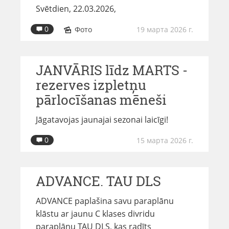
Svētdien, 22.03.2026,
0
Фото
19 марта 2026 г.
JANVĀRIS līdz MARTS -
rezerves izpletņu
pārlocīšanas mēneši
Jāgatavojas jaunajai sezonai laicīgi!
0
15 марта 2026 г.
ADVANCE. TAU DLS
ADVANCE paplašina savu paraplānu
klāstu ar jaunu C klases divridu
paraplānu TAU DLS, kas radīts