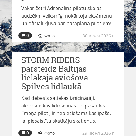
Vakar četri Adrenalīns pilotu skolas
audzēkņi veiksmīgi nokārtoja eksāmenu
un oficiāli kļuva par paraplāna pilotiem!
0
Фото
30 июля 2026 г.
STORM RIDERS
pārsteidz Baltijas
lielākajā aviošovā
Spilves lidlaukā
Kad debesīs satiekas iznīcinātāji,
akrobātiskās lidmašīnas un pasaules
līmeņa piloti, ir nepieciešams kas īpašs,
lai piesaistītu skatītāju skatienus.
0
Фото
29 июня 2026 г.