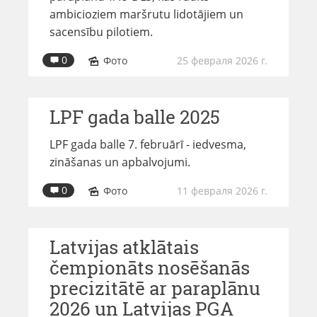
ambicioziem maršrutu lidotājiem un
sacensību pilotiem.
0
Фото
25 февраля 2026 г.
LPF gada balle 2025
LPF gada balle 7. februārī - iedvesma,
zināšanas un apbalvojumi.
0
Фото
11 февраля 2026 г.
Latvijas atklātais
čempionāts nosēšanās
precizitātē ar paraplānu
2026 un Latvijas PGA