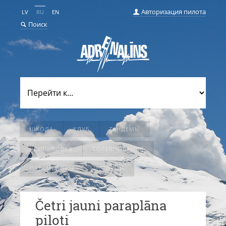
Авторизация пилота
LV
RU
EN
Поиск
ШКОЛА
КЛУБ
ТАНДЕМЫ
ЭКИПИРОВКА
СОРЕВНОВАНИЯ
ПАРАМОТОРЫ
ИСТОРИИ
Četri jauni paraplāna
piloti