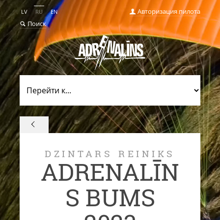
Авторизация пилота
LV
RU
EN
Поиск
DZINTARS REINIKS
ADRENALĪN
S BUMS