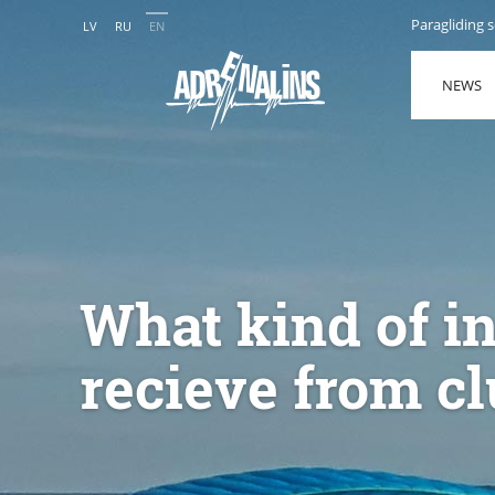
Paragliding 
LV
RU
EN
NEWS
What kind of i
recieve from c