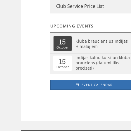
Club Service Price List
UPCOMING EVENTS
15
Kluba brauciens uz Indijas
Himalajiem
October
Indijas kalnu kursi un kluba
15
brauciens (datumi tiks
October
precizēti)
EVENT CALENDAR