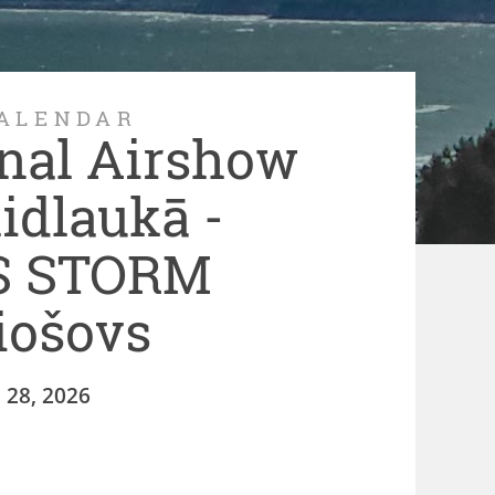
ALENDAR
onal Airshow
lidlaukā -
S STORM
iošovs
 28, 2026