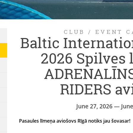
CLUB
/
EVENT C
Baltic Internati
2026 Spilves 
ADRENALĪN
RIDERS av
June 27, 2026 — June
Pasaules līmeņa aviošovs Rīgā notiks jau šovasar!