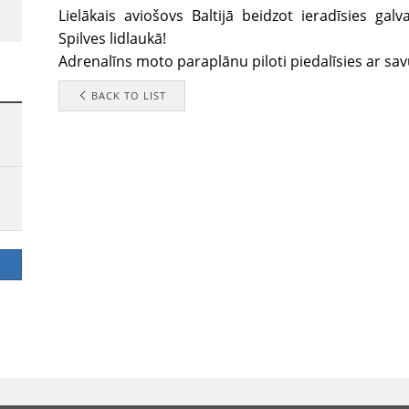
Lielākais aviošovs Baltijā beidzot ieradīsies galva
Spilves lidlaukā!
Adrenalīns moto paraplānu piloti piedalīsies ar s
BACK TO LIST