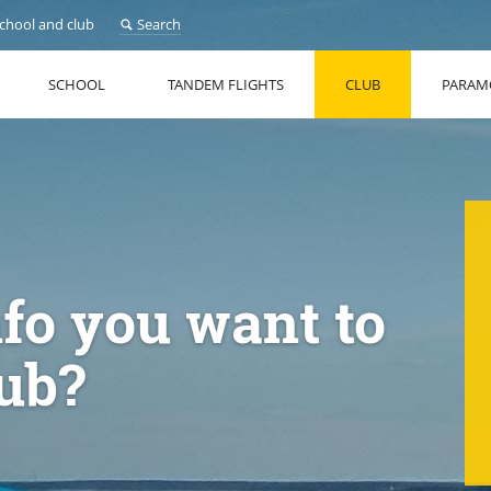
school and club
Search
SCHOOL
TANDEM FLIGHTS
CLUB
PARAM
nfo you want to
lub?