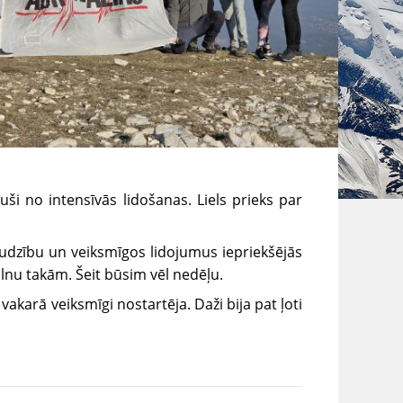
uši no intensīvās lidošanas. Liels prieks par
audzību un veiksmīgos lidojumus iepriekšējās
alnu takām. Šeit būsim vēl nedēļu.
akarā veiksmīgi nostartēja. Daži bija pat
ļoti