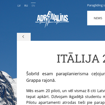
Paragliding 
LV
RU
EN
NEWS
ITĀLIJA 
Šobrīd esam paraplanierisma ceļoju
Grappa rajonā.
Mēs esam 20 piloti, un vēl vismaz 8 citi Latvi
tepat apkārt. Dzīvojam ikgadējā studentu 
Pilotu apartamenti atrodas tieši pie par