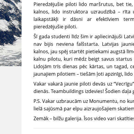
Pieredzējušie piloti lido maršrutus, bet tie,
kalnos, lido instruktora uzraudzībā – rīta
laikapstākļi ir dāsni ar efektīviem te
pieredzējušie piloti.
Šī gada studenti līdz šim ir apliecinājuši Latvi
nav bijis neviena falšstarta. Latvijas jauni
kalnos, jau spēj startēt pietiekami augstā līm
kalnu pilotu, kuri mēdz beigt savus startus a
Lidojām trīs dienas pēc kārtas, un tagad, ce
jaunajiem pilotiem – tiešām ļoti apzinīgi, lido
Vakar vakarā jaunie piloti devās uz “Vecrīg
dienās. Teambuildings izdevies! Šodien daļa 
P.S.
Vakar uzbraucām uz Monumentu, no kuriene
lielā sajūsmā par elpu aizraujošajiem skatie
Zemāk – bilžu galerija. Īsos video vari skatītie