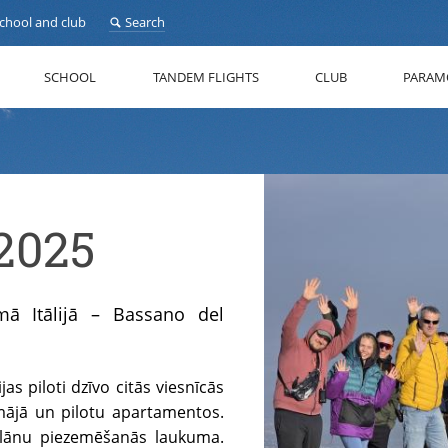
school and club
Search
SCHOOL
TANDEM FLIGHTS
CLUB
PARAM
2025
mā Itālijā – Bassano del
jas piloti dzīvo citās viesnīcās
mājā un pilotu apartamentos.
aplānu piezemēšanās laukuma.