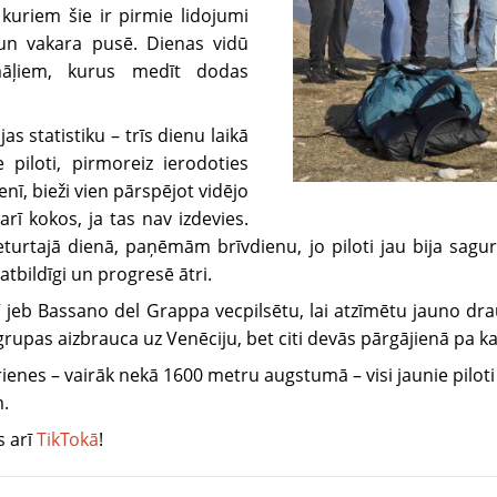
 kuriem šie ir pirmie lidojumi
 un vakara pusē. Dienas vidū
rmāļiem, kurus medīt dodas
jas statistiku – trīs dienu laikā
e piloti, pirmoreiz ierodoties
enī, bieži vien pārspējot vidējo
rī kokos, ja tas nav izdevies.
turtajā dienā, paņēmām brīvdienu, jo piloti jau bija sagur
 atbildīgi un progresē ātri.
u” jeb Bassano del Grappa vecpilsētu, lai atzīmētu jauno dr
grupas aizbrauca uz Venēciju, bet citi devās pārgājienā pa k
s – vairāk nekā 1600 metru augstumā – visi jaunie piloti v
m.
s arī
TikTokā
!