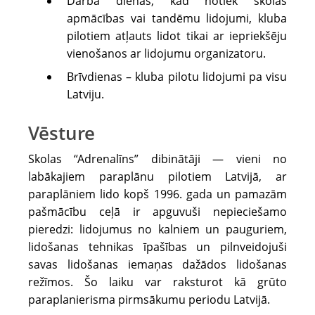
Darba dienās, kad notiek skolas
apmācības vai tandēmu lidojumi, kluba
pilotiem atļauts lidot tikai ar iepriekšēju
vienošanos ar lidojumu organizatoru.
Brīvdienas – kluba pilotu lidojumi pa visu
Latviju.
Vēsture
Skolas “Adrenalīns” dibinātāji — vieni no
labākajiem paraplānu pilotiem Latvijā, ar
paraplāniem lido kopš 1996. gada un pamazām
pašmācību ceļā ir apguvuši nepieciešamo
pieredzi: lidojumus no kalniem un pauguriem,
lidošanas tehnikas īpašības un pilnveidojuši
savas lidošanas iemaņas dažādos lidošanas
režīmos. Šo laiku var raksturot kā grūto
paraplanierisma pirmsākumu periodu Latvijā.