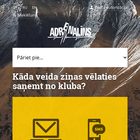
Pilota autorizācija
LV
RU
EN
Meklēšana
Kāda veida ziņas vēlaties
saņemt no kluba?