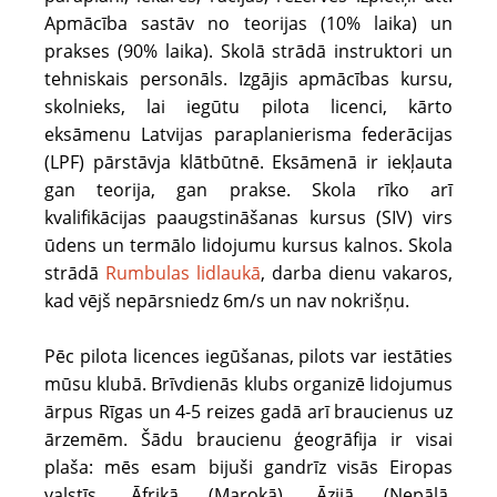
Apmācība sastāv no teorijas (10% laika) un
prakses (90% laika). Skolā strādā instruktori un
tehniskais personāls. Izgājis apmācības kursu,
skolnieks, lai iegūtu pilota licenci, kārto
eksāmenu Latvijas paraplanierisma federācijas
(LPF) pārstāvja klātbūtnē. Eksāmenā ir iekļauta
gan teorija, gan prakse. Skola rīko arī
kvalifikācijas paaugstināšanas kursus (SIV) virs
ūdens un termālo lidojumu kursus kalnos. Skola
strādā
Rumbulas lidlaukā
, darba dienu vakaros,
kad vējš nepārsniedz 6m/s un nav nokrišņu.
Pēc pilota licences iegūšanas, pilots var iestāties
mūsu klubā. Brīvdienās klubs organizē lidojumus
ārpus Rīgas un 4-5 reizes gadā arī braucienus uz
ārzemēm. Šādu braucienu ģeogrāfija ir visai
plaša: mēs esam bijuši gandrīz visās Eiropas
valstīs, Āfrikā (Marokā), Āzijā (Nepālā,