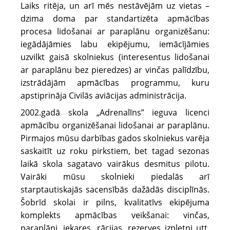
Laiks ritēja, un arī mēs nestāvējām uz vietas –
dzima doma par standartizēta apmācības
procesa lidošanai ar paraplānu organizēšanu:
iegādājāmies labu ekipējumu, iemācījāmies
uzvilkt gaisā skolniekus (interesentus lidošanai
ar paraplānu bez pieredzes) ar vinčas palīdzību,
izstrādājām apmācības programmu, kuru
apstiprināja Civilās aviācijas administrācija.
2002.gadā skola „Adrenalīns” ieguva licenci
apmācību organizēšanai lidošanai ar paraplānu.
Pirmajos mūsu darbības gados skolniekus varēja
saskaitīt uz roku pirkstiem, bet tagad sezonas
laikā skola sagatavo vairākus desmitus pilotu.
Vairāki mūsu skolnieki piedalās arī
starptautiskajās sacensībās dažādās disciplīnās.
Šobrīd skolai ir pilns, kvalitatīvs ekipējuma
komplekts apmācības veikšanai: vinčas,
paraplāni, iekares, rācijas, rezerves izpletņi utt.