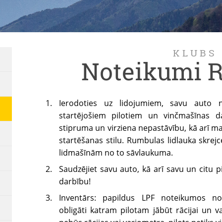
KLUBS
Noteikumi 
Ierodoties uz lidojumiem, savu auto n
startējošiem pilotiem un vinčmašīnas d
stipruma un virziena nepastāvību, kā arī m
startēšanas stilu. Rumbulas lidlauka skrejc
lidmašīnām no to sāvlaukuma.
Saudzējiet savu auto, kā arī savu un citu pi
darbību!
Inventārs: papildus LPF noteikumos n
obligāti katram pilotam jābūt rācijai un 