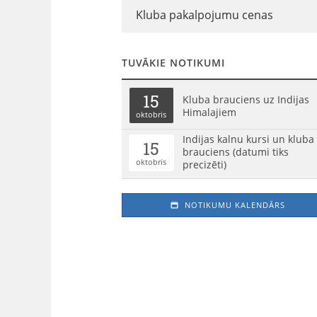
Kluba pakalpojumu cenas
TUVĀKIE NOTIKUMI
15
Kluba brauciens uz Indijas
Himalajiem
oktobris
Indijas kalnu kursi un kluba
15
brauciens (datumi tiks
oktobris
precizēti)
NOTIKUMU KALENDĀRS