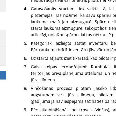
nebūs rācijas vai variometra, pilots netiks v
Gatavošanās startam tiek veikta tā, lai
piezemējas. Tas nozīmē, ka savu spārnu pil
laukuma malā jeb aizmugurē. Spārnu cilā
starta laukuma aizmugurē, sekojot līdzi ti
attiecīgi, nolaižot spārnu, lai tas netraucē
Kategoriski aizliegts atstāt inventāru 
Pārtraukuma brīdī, inventāru jāsavāc un jā
Uz starta atļauts iziet tikai tad, kad pilots i
Gaisa telpas ierobežojumi: Rumbulas lid
teritorijas brīvā planējuma attālumā, un n
jūras līmeņa.
Vinčošanas procesā pilotam jāseko lī
augstumam virs jūras līmeņa, pilotam j
(gadījumā ja nav iespējams sazināties pa rāc
Pēc atkabināšanās no troses (vinčas), at