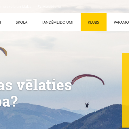
sma skola un klubs
Meklēšana
I
SKOLA
TANDĒMLIDOJUMI
KLUBS
PARAMO
s vēlaties
ba?