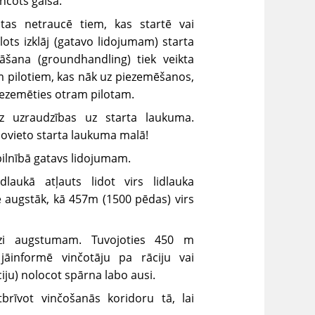
inčots gaisā.
 tas netraucē tiem, kas startē vai
ots izklāj (gatavo lidojumam) starta
šana (groundhandling) tiek veikta
em pilotiem, kas nāk uz piezemēšanos,
 piezemēties otram pilotam.
bez uzraudzības uz starta laukuma.
novieto starta laukuma malā!
r pilnībā gatavs lidojumam.
laukā atļauts lidot virs lidlauka
e augstāk, kā 457m (1500 pēdas) virs
dzi augstumam. Tuvojoties 450 m
āinformē vinčotāju pa rāciju vai
iju) nolocot spārna labo ausi.
brīvot vinčošanās koridoru tā, lai