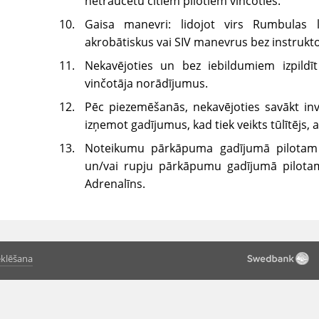
netraucētu citiem pilotiem vinčoties.
Gaisa manevri: lidojot virs Rumbulas lid
akrobātiskus vai SIV manevrus bez instrukto
Nekavējoties un bez iebildumiem izpildīt
vinčotāja norādījumus.
Pēc piezemēšanās, nekavējoties savākt in
izņemot gadījumus, kad tiek veikts tūlītējs, a
Noteikumu pārkāpuma gadījumā pilotam ti
un/vai rupju pārkāpumu gadījumā pilotam 
Adrenalīns.
klēšana