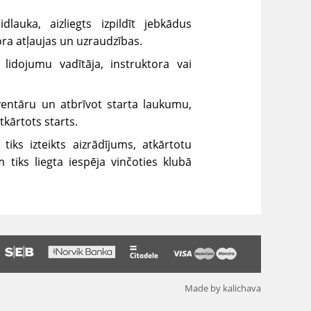
lauka, aizliegts izpildīt jebkādus
ra atļaujas un uzraudzības.
 lidojumu vadītāja, instruktora vai
ventāru un atbrīvot starta laukumu,
tkārtots starts.
ks izteikts aizrādījums, atkārtotu
tiks liegta iespēja vinčoties klubā
Made by kalichava