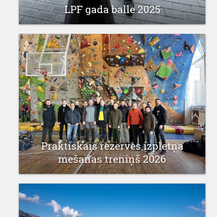
LPF gada balle 2025
11 februāris 2026
Praktiskais rezerves izpletņa
mešanas treniņš 2026
04 janvāris 2026