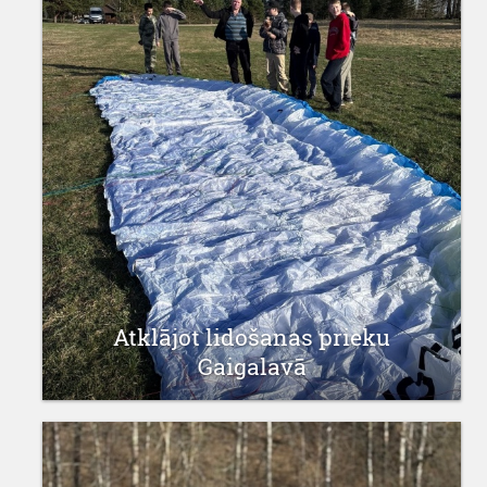
Atklājot lidošanas prieku
Gaigalavā
21 aprīlis 2026