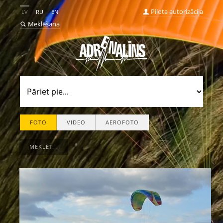
Pilota autorizācija
LV
RU
EN
Meklēšana
FOTO
VIDEO
AEROFOTO
MEKLĒT...