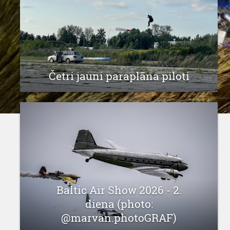
Četri jauni paraplāna piloti
30 jūlijs 2026
Baltic Air Show 2026 - 2.
diena (photo:
@marvan.photoGRAF)