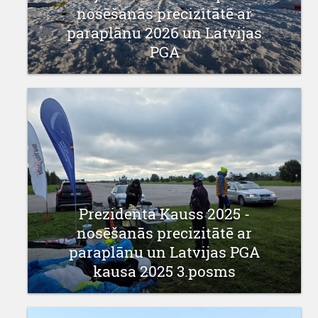
nosēšanās precizitātē ar
paraplānu 2026 un Latvijas
PGA
13 februāris 2026
Prezidenta Kauss 2025 -
nosēšanās precizitātē ar
paraplānu un Latvijas PGA
kausa 2025 3.posms