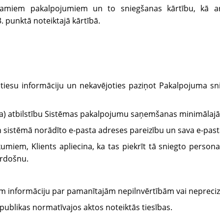
ejamiem pakalpojumiem un to sniegšanas kārtību, kā a
 punktā noteiktajā kārtībā.
 patiesu informāciju un nekavējoties paziņot Pakalpojuma 
ora) atbilstību Sistēmas pakalpojumu saņemšanas minimāla
o un sistēmā norādīto e-pasta adreses pareizību un sava e-pa
kumiem, Klients apliecina, ka tas piekrīt tā sniegto person
rdošnu.
am informāciju par pamanītajām nepilnvērtībām vai nepreciz
epublikas normatīvajos aktos noteiktās tiesības.