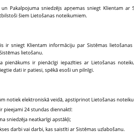
ta un Pakalpojuma sniedzējs apņemas sniegt Klientam ar S
bilstoši šiem Lietošanas noteikumiem.
s ir sniegt Klientam informāciju par Sistēmas lietošana
Sistēmas lietošanu.
a pienākums ir pienācīgi iepazīties ar Lietošanas noteik
tie dati ir patiesi, spēkā esoši un pilnīgi.
ām notiek elektroniskā veidā, apstiprinot Lietošanas noteik
 ir pieejami 24 stundas diennaktī:
ma sniedzēja neatkarīgi apstākļi;
akses darbi vai darbi, kas saistīti ar Sistēmas uzlabošanu.