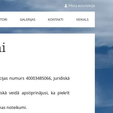
Pilota autorizācija
TORI
GALERIJAS
KONTAKTI
VEIKALS
i
ācijas numurs 40003485066, juridiskā
skā veidā apstiprinājusi, ka piekrīt
nas noteikumi.