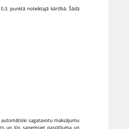
0.3. punktā noteiktajā kārtībā. Šādā
 ar automātiski sagatavotu maksājumu
āts un Jūs saņemsiet pasūtījuma un