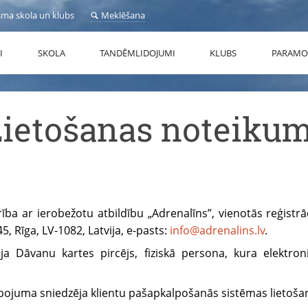
sma skola un klubs
Meklēšana
I
SKOLA
TANDĒMLIDOJUMI
KLUBS
PARAMO
Lietošanas noteikum
rība ar ierobežotu atbildību „Adrenalīns”, vienotās reģistr
5, Rīga, LV-1082, Latvija, e-pasts:
info@adrenalins.lv
.
a Dāvanu kartes pircējs, fiziskā persona, kura elektroni
alpojuma sniedzēja klientu pašapkalpošanās sistēmas lietoša