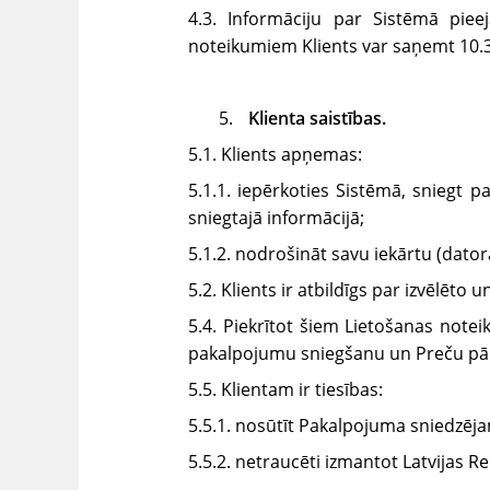
4.3. Informāciju par Sistēmā pie
noteikumiem Klients var saņemt 10.3.
Klienta saistības.
5.1. Klients apņemas:
5.1.1. iepērkoties Sistēmā, sniegt
sniegtajā informācijā;
5.1.2. nodrošināt savu iekārtu (dat
5.2. Klients ir atbildīgs par izvēlēt
5.4. Piekrītot šiem Lietošanas notei
pakalpojumu sniegšanu un Preču pā
5.5. Klientam ir tiesības:
5.5.1. nosūtīt Pakalpojuma sniedzēj
5.5.2. netraucēti izmantot Latvijas R