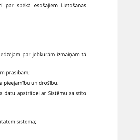
rī par spēkā esošajiem Lietošanas
sniedzējam par jebkurām izmaiņām tā
jām prasībām;
sta pieejamību un drošību.
as datu apstrādei ar Sistēmu saistīto
itātēm sistēmā;