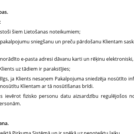
bas.
:
bilstoši šiem Lietošanas noteikumiem;
to pakalpojumu sniegšanu un preču pārdošanu Klientam sas
a norādīto e-pasta adresi dāvanu karti un rēķinu elektroniski
lients uz tādiem ir parakstījies;
dīgs, ja Klients nesaņem Pakalpojuma sniedzēja nosūtīto in
r nosūtītu Klientam ar tā nosūtīšanas brīdi.
 ievērot fizisko personu datu aizsardzību regulējošos no
personām.
ana.
veiktā Pirkuma Sistēmā un ir spēkā uz nenoteiktu laiku.