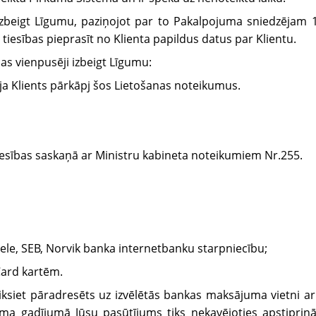
i izbeigt Līgumu, paziņojot par to Pakalpojuma sniedzējam 1
iesības pieprasīt no Klienta papildus datus par Klientu.
as vienpusēji izbeigt Līgumu:
 ja Klients pārkāpj šos Lietošanas noteikumus.
tiesības saskaņā ar Ministru kabineta noteikumiem Nr.255.
ele, SEB, Norvik banka internetbanku starpniecību;
Card kartēm.
 tiksiet pāradresēts uz izvēlētās bankas maksājuma vietni
uma gadījumā Jūsu pasūtījums tiks nekavējoties apstiprin