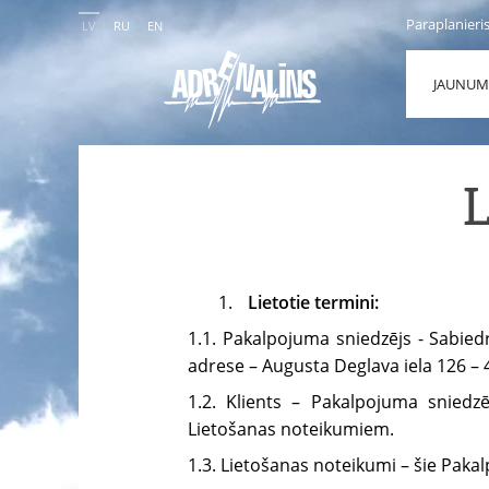
Paraplanieri
LV
RU
EN
JAUNUM
Lietotie termini:
1.1. Pakalpojuma sniedzējs - Sabied
adrese – Augusta Deglava iela 126 – 4
1.2. Klients – Pakalpojuma sniedzēj
Lietošanas noteikumiem.
1.3. Lietošanas noteikumi – šie Pak