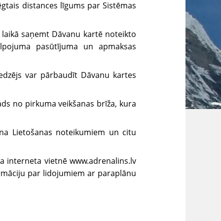
ēgtais distances līgums par Sistēmas
 laikā saņemt Dāvanu kartē noteikto
kalpojuma pasūtījuma un apmaksas
iedzējs var pārbaudīt Dāvanu kartes
ads no pirkuma veikšanas brīža, kura
ana Lietošanas noteikumiem un citu
a interneta vietnē www.adrenalins.lv
ormāciju par lidojumiem ar paraplānu