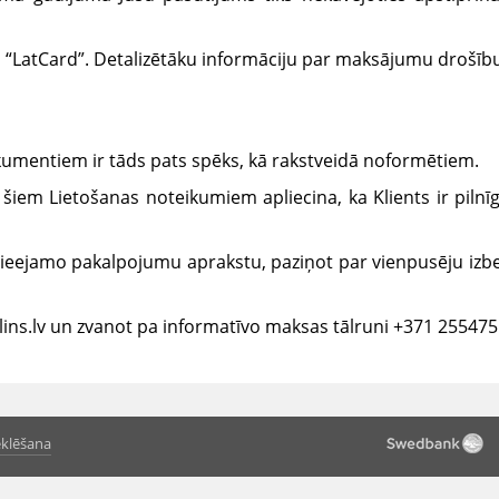
 “LatCard”. Detalizētāku informāciju par maksājumu drošību 
okumentiem ir tāds pats spēks, kā rakstveidā noformētiem.
a šiem Lietošanas noteikumiem apliecina, ka Klients ir piln
pieejamo pakalpojumu aprakstu, paziņot par vienpusēju izbei
lins.lv un zvanot pa informatīvo maksas tālruni +371 25547
klēšana