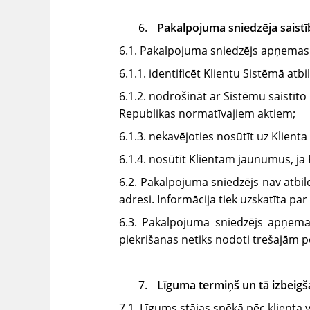
Pakalpojuma sniedzēja saistī
6.1. Pakalpojuma sniedzējs apņemas
6.1.1. identificēt Klientu Sistēmā at
6.1.2. nodrošināt ar Sistēmu saistī
Republikas normatīvajiem aktiem;
6.1.3. nekavējoties nosūtīt uz Klient
6.1.4. nosūtīt Klientam jaunumus, ja K
6.2. Pakalpojuma sniedzējs nav atbil
adresi. Informācija tiek uzskatīta pa
6.3. Pakalpojuma sniedzējs apņemas
piekrišanas netiks nodoti trešajām 
Līguma termiņš un tā izbeigš
7.1. Līgums stājas spēkā pēc klienta 