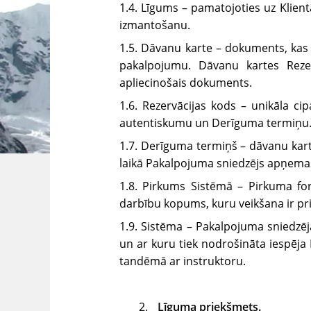
1.4. Līgums – pamatojoties uz Klien
izmantošanu.
1.5. Dāvanu karte – dokuments, kas
pakalpojumu. Dāvanu kartes Reze
apliecinošais dokuments.
1.6. Rezervācijas kods – unikāla c
autentiskumu un Derīguma termiņu
1.7. Derīguma termiņš – dāvanu kart
laikā Pakalpojuma sniedzējs apņema
1.8. Pirkums Sistēmā – Pirkuma fo
darbību kopums, kuru veikšana ir p
1.9. Sistēma – Pakalpojuma sniedzēj
un ar kuru tiek nodrošināta iespēja
tandēmā ar instruktoru.
Līguma priekšmets.