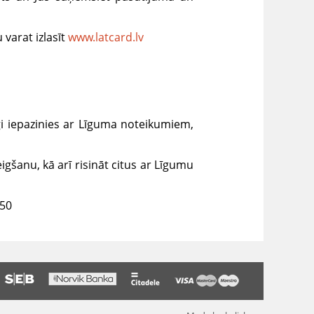
varat izlasīt
www.latcard.lv
īgi iepazinies ar Līguma noteikumiem,
gšanu, kā arī risināt citus ar Līgumu
550