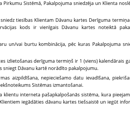
ta Pirkumu Sistēmā, Pakalpojuma sniedzēja un Klienta nosl
 sniedz tiesības Klientam Dāvanu kartes Derīguma termiņa
rvācijas kods ir vienīgais Dāvanu kartes noteiktā pa
iparu un/vai burtu kombinācija, pēc kuras Pakalpojuma sn
.
es izlietošanas derīguma termiņš ir 1 (viens) kalendārais g
s sniegt Dāvanu kartē norādīto pakalpojumu.
rmas aizpildīšana, nepieciešamo datu ievadīšana, piekriš
riekšnoteikums Sistēmas izmantošanai.
a klientu interneta pašapkalpošanās sistēma, kura pieejam
 Klientiem iegādāties dāvanu kartes tiešsaistē un iegūt inf