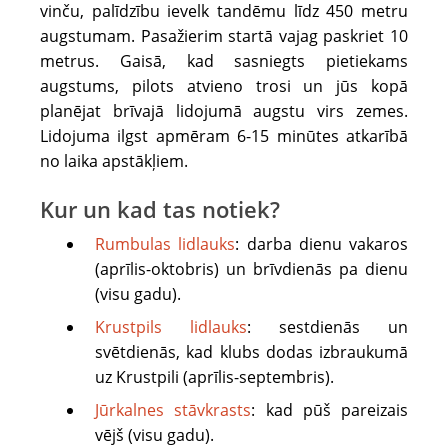
vinču, palīdzību ievelk tandēmu līdz 450 metru
lidotu
augstumam. Pasažierim startā vajag paskriet 10
vēlami
metrus. Gaisā, kad sasniegts pietiekams
ērti
augstums, pilots atvieno trosi un jūs kopā
apavi
planējat brīvajā lidojumā augstu virs zemes.
bez
Lidojuma ilgst apmēram 6-15 minūtes atkarībā
papēža
no laika apstākļiem.
un
apģērbs,
Kur un kad tas notiek?
kas
nosedz
Rumbulas lidlauks
: darba dienu vakaros
kājas
(aprīlis-oktobris) un brīvdienās pa dienu
un
(visu gadu).
rokas
Krustpils lidlauks
: sestdienās un
visā
svētdienās, kad klubs dodas izbraukumā
garumā.
uz Krustpili (aprīlis-septembris).
Līdzi
Jūrkalnes stāvkrasts
: kad pūš pareizais
obligāti
vējš (visu gadu).