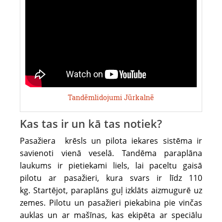
3
dienas
pirms
vēlamās
lidojuma
dienas
uz
Tandēmlidojumi Jūrkalnē
+371
25547550.
Kas tas ir un kā tas notiek?
Lidojumi
notiek
Pasažiera krēsls un pilota iekares sistēma ir
Rīgā,
savienoti vienā veselā. Tandēma paraplāna
retāk
laukums ir pietiekami liels, lai paceltu gaisā
Krustpilī
pilotu ar pasažieri, kura svars ir līdz 110
un
kg. Startējot, paraplāns guļ izklāts aizmugurē uz
Jūrkalnē.
zemes. Pilotu un pasažieri piekabina pie vinčas
auklas un ar mašīnas, kas ekipēta ar speciālu
Lai