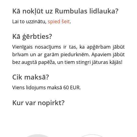
jāņem
labs
Kā nokļūt uz Rumbulas lidlauka?
garstāvoklis!
Lai to uzzinātu,
spied šeit
.
:)
Kā ģērbties?
Vienīgais nosacījums ir tas, ka apģērbam jābūt
brīvam un ar garām piedurknēm. Apaviem jābūt
bez augstā papēža, un tiem stingri jāturas kājās!
Cik maksā?
Viens lidojums maksā 60 EUR.
Kur var nopirkt?