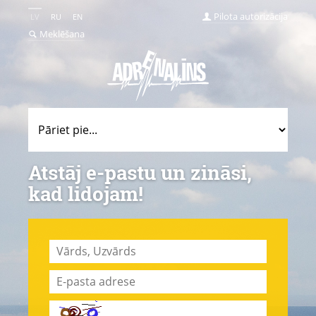
Pilota autorizācija
LV
RU
EN
Meklēšana
Atstāj e-pastu un zināsi,
kad lidojam!