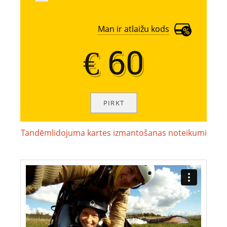
Man ir atlaižu kods
€ 60
€ 60
Tandēmlidojuma kartes izmantošanas noteikumi
Tandēmlidojuma
kartes
izmantošanas