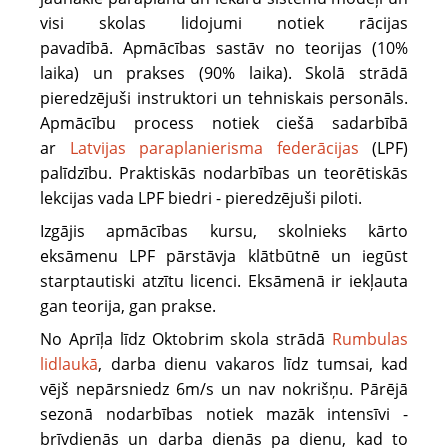
visi skolas lidojumi notiek rācijas
pavadībā. Apmācības sastāv no teorijas (10%
laika) un prakses (90% laika). Skolā strādā
pieredzējuši instruktori un tehniskais personāls.
Apmācību process notiek ciešā sadarbībā
ar
Latvijas paraplanierisma federācijas
(LPF)
palīdzību. Praktiskās nodarbības un teorētiskās
lekcijas vada LPF biedri - pieredzējuši piloti.
Izgājis apmācības kursu, skolnieks kārto
eksāmenu LPF pārstāvja klātbūtnē un iegūst
starptautiski atzītu licenci. Eksāmenā ir iekļauta
gan teorija, gan prakse.
No Aprīļa līdz Oktobrim skola strādā
Rumbulas
lidlaukā
, darba dienu vakaros līdz tumsai, kad
vējš nepārsniedz 6m/s un nav nokrišņu. Pārējā
sezonā nodarbības notiek mazāk intensīvi -
brīvdienās un darba dienās pa dienu, kad to