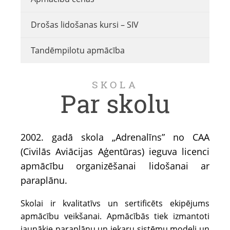
Drošas lidošanas kursi – SIV
Tandēmpilotu apmācība
SKOLA
Par skolu
2002. gadā skola „Adrenalīns” no CAA
(Civilās Aviācijas Aģentūras) ieguva licenci
apmācību organizēšanai lidošanai ar
paraplānu.
Skolai ir kvalitatīvs un sertificēts ekipējums
apmācību veikšanai. Apmācībās tiek izmantoti
jaunākie paraplānu un iekaru sistēmu modeļi un