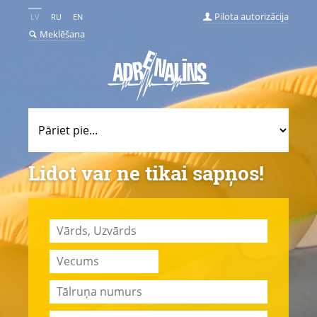
Pilota autorizācija
LV
RU
EN
Meklēšana
Lidot var ne tikai sapņos!