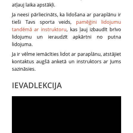
atļauj laika apstākļi.
Ja neesi pārliecināts, ka lidošana ar paraplānu ir
tieši Tavs sporta veids,
pamēģini lidojumu
tandēmā ar instruktoru
, kas ļauj izbaudīt brīvo
lidojumu un ieraudzīt apkārtni no putna
lidojuma.
Ja ir vēlme iemācīties lidot ar paraplānu, atstājiet
kontaktus augšā anketā un instruktors ar Jums
sazināsies.
IEVADLEKCIJA