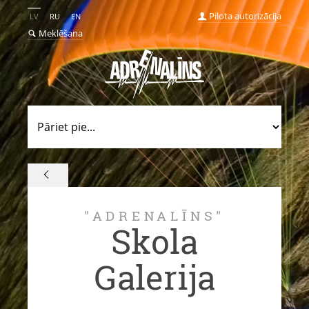
Pilota autorizācija
LV
RU
EN
Meklēšana
"ADRENALĪNS"
Skola
Galerija